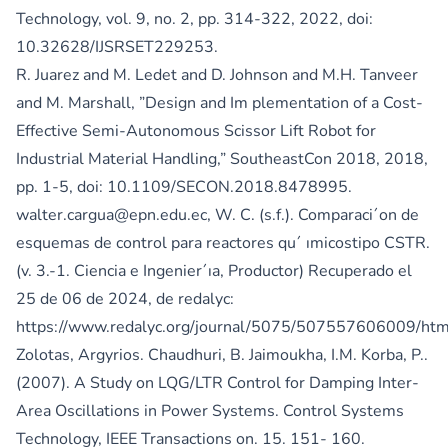
Technology, vol. 9, no. 2, pp. 314-322, 2022, doi:
10.32628/IJSRSET229253.
R. Juarez and M. Ledet and D. Johnson and M.H. Tanveer
and M. Marshall, ”Design and Im plementation of a Cost-
Effective Semi-Autonomous Scissor Lift Robot for
Industrial Material Handling,” SoutheastCon 2018, 2018,
pp. 1-5, doi: 10.1109/SECON.2018.8478995.
walter.cargua@epn.edu.ec, W. C. (s.f.). Comparaci´on de
esquemas de control para reactores qu´ ımicostipo CSTR.
(v. 3.-1. Ciencia e Ingenier´ıa, Productor) Recuperado el
25 de 06 de 2024, de redalyc:
https://www.redalyc.org/journal/5075/507557606009/htm
Zolotas, Argyrios. Chaudhuri, B. Jaimoukha, I.M. Korba, P..
(2007). A Study on LQG/LTR Control for Damping Inter-
Area Oscillations in Power Systems. Control Systems
Technology, IEEE Transactions on. 15. 151- 160.