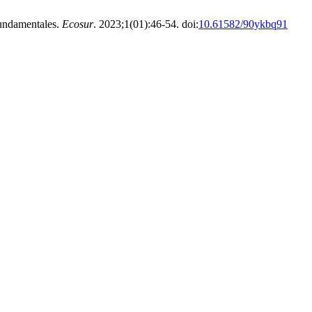
ndamentales.
Ecosur
. 2023;1(01):46-54. doi:
10.61582/90ykbq91