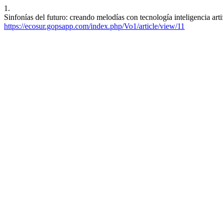
1.
Sinfonías del futuro: creando melodías con tecnología inteligencia art
https://ecosur.gopsapp.com/index.php/Vo1/article/view/11