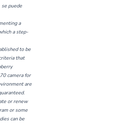
, se puede
ementing a
which a step-
ablished to be
riteria that
pberry
270 camera for
nvironment are
 guaranteed.
ate or renew
gram or some
udies can be