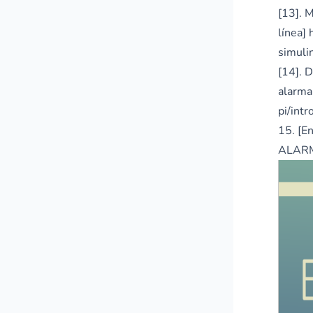
[13]. 
línea]
simuli
[14]. 
alarma
pi/int
15. [
ALARM