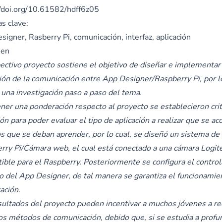
//doi.org/10.61582/hdff6z05
s clave:
igner, Rasberry Pi, comunicación, interfaz, aplicación
en
pectivo proyecto sostiene el objetivo de diseñar e implementar
ción de la comunicación entre App Designer/Raspberry Pi, por lo
ó una investigación paso a paso del tema.
ener una ponderación respecto al proyecto se establecieron cri
ón para poder evaluar el tipo de aplicación a realizar que se ac
ios que se deban aprender, por lo cual, se diseñó un sistema de
rry Pi/Cámara web, el cual está conectado a una cámara Logi
ible para el Raspberry. Posteriormente se configura el control
o del App Designer, de tal manera se garantiza el funcionamie
cación.
sultados del proyecto pueden incentivar a muchos jóvenes a re
tos métodos de comunicación, debido que, si se estudia a profu