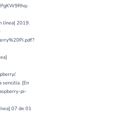
UOPgKW9Rhq-
n línea] 2019.
-
ry%20Pi.pdf?
nea]
pberry/
.
 sencilla. [En
aspberry-pi-
línea] 07 de 01