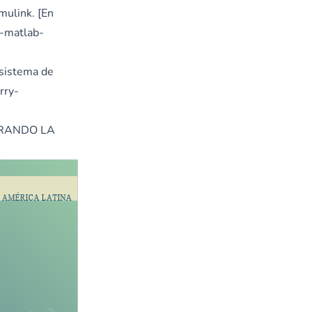
mulink. [En
g-matlab-
 sistema de
rry-
JORANDO LA