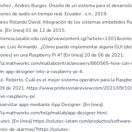
anchez , Andres Burgos. Diseño de un sistema para el desarroll
iones de audio en tiempo real. Ecuador : s.n., 2019.
uares Rolando David. Integración de los sistemas embebidos Ra
o. [En línea] 01 de 12 de 2015.
//ciencia.lasalle.edu.co/cgi/viewcontent.cgi?article=1201&cont
ujan, Luis Armando . ¿Cómo puedo implementar alguna GUI (del
ciones) en una Raspberry Pi 4? [En línea] 20 de 06 de 2021.
//la.mathworks.com/matlabcentral/answers/860565-how-can-
om-app-designer-into-a-raspberry-pi-4
.
lé, Roberto. Cuál es el mejor sistema operativo para la Raspberr
09 de 2021.
https://www.profesionalreview.com/2021/09/10/
ivo-raspberry-pi/
.
esarrollar apps mediante App Designer. [En línea]
//la.mathworks.com/help/matlab/app-designer.html
.
lutec. [En línea]
https://solutec-latam.com/productos/software
reo-de-alarmas/?https://solutec-