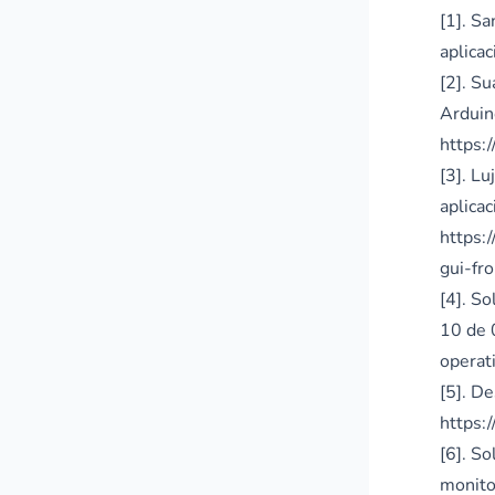
[1]. S
aplicac
[2]. S
Arduin
https:
[3]. L
aplica
https:
gui-fr
[4]. So
10 de 
operat
[5]. D
https:
[6]. So
monito