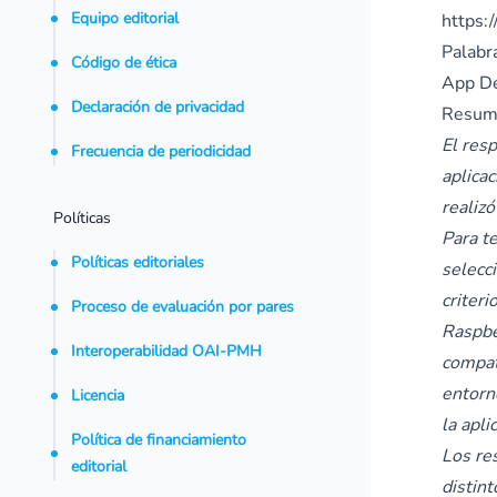
Equipo editorial
https:
Palabra
Código de ética
App Des
Declaración de privacidad
Resum
El res
Frecuencia de periodicidad
aplica
realiz
Políticas
Para t
Políticas editoriales
selecci
criter
Proceso de evaluación por pares
Raspbe
Interoperabilidad OAI-PMH
compat
entorn
Licencia
la apli
Política de financiamiento
Los re
editorial
distin