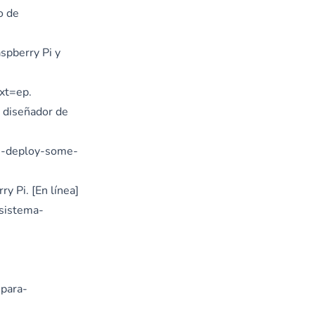
o de
spberry Pi y
ext=ep
.
 diseñador de
i-deploy-some-
y Pi. [En línea]
sistema-
-para-