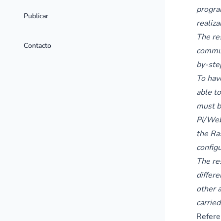
progra
Publicar
realiza
The re
Contacto
commun
by-step
To have
able to
must b
Pi/Web
the Ra
configu
The re
differ
other a
carried
Refere