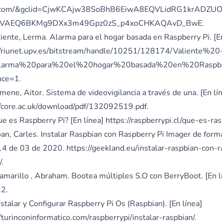
.com/&gclid=CjwKCAjw38SoBhB6EiwA8EQVLidRG1krADZ
cVAEQ6BKMg9DXx3m49Gpz0zS_p4xoCHKAQAvD_BwE
.
aliente, Lerma. Alarma para el hogar basada en Raspberry Pi. [E
//riunet.upv.es/bitstream/handle/10251/128174/Valiente%20
arma%20para%20el%20hogar%20basada%20en%20Raspber
nce=1
.
mene, Aitor. Sistema de videovigilancia a través de una. [En lí
//core.ac.uk/download/pdf/132092519.pdf
.
ue es Raspberry Pi? [En línea]
https://raspberrypi.cl/que-es-ras
oan, Carles. Instalar Raspbian con Raspberry Pi Imager de forma
 14 de 03 de 2020.
https://geekland.eu/instalar-raspbian-con-r
/
.
Camarillo , Abraham. Bootea múltiples S.O con BerryBoot. [En 
2.
nstalar y Configurar Raspberry Pi Os (Raspbian). [En línea]
/turinconinformatico.com/raspberrypi/instalar-raspbian/
.