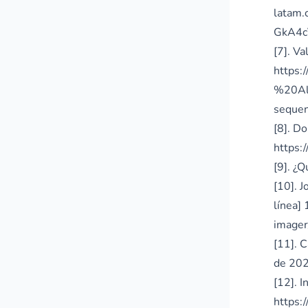
latam
GkA4
[7]. V
https:
%20Al
seque
[8]. Do
https:
[9]. ¿Q
[10]. J
línea]
imager
[11]. 
de 202
[12]. I
https:/