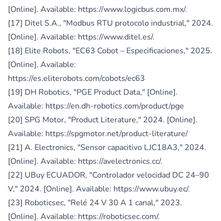
[Online]. Available:
https://www.logicbus.com.mx/
.
[17] Ditel S.A., "Modbus RTU protocolo industrial," 2024.
[Online]. Available:
https://www.ditel.es/
.
[18] Elite Robots, "EC63 Cobot – Especificaciones," 2025.
[Online]. Available:
https://es.eliterobots.com/cobots/ec63
[19] DH Robotics, "PGE Product Data," [Online].
Available:
https://en.dh-robotics.com/product/pge
[20] SPG Motor, "Product Literature," 2024. [Online].
Available:
https://spgmotor.net/product-literature/
[21] A. Electronics, "Sensor capacitivo LJC18A3," 2024.
[Online]. Available:
https://avelectronics.cc/
.
[22] UBuy ECUADOR, "Controlador velocidad DC 24–90
V," 2024. [Online]. Available:
https://www.ubuy.ec/
.
[23] Roboticsec, "Relé 24 V 30 A 1 canal," 2023.
[Online]. Available:
https://roboticsec.com/
.