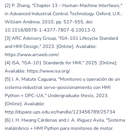
[2] P. Zhang, "Chapter 13 – Human–Machine Interfaces,"
in Advanced Industrial Control Technology. Oxford, U.K.:
William Andrew, 2010, pp. 527–555, doi:
10.1016/B978-1-4377-7807-6.10013-0.
[3] ARC Advisory Group, "ISA-101 Lifecycle Standard
and HMI Design," 2023. [Online]. Available:
https://www.arcweb.com/
.
[4] ISA, "ISA-101 Standards for HMI," 2025. [Online].
Available:
https://www.isa.org/
.
[5] J. A. Matute Caguana, "Monitoreo y operación de un
sistema industrial servo–posicionamiento con HMI
Python + OPC-UA," Undergraduate thesis, 2023.
[Online]. Available:
http://dspace.ups.edu.ec/handle/123456789/25734
[6] J. H. Hwang Cárdenas and J. A. Iñiguez Avila, "Sistema
inalámbrico + HMI Python para monitoreo de motor