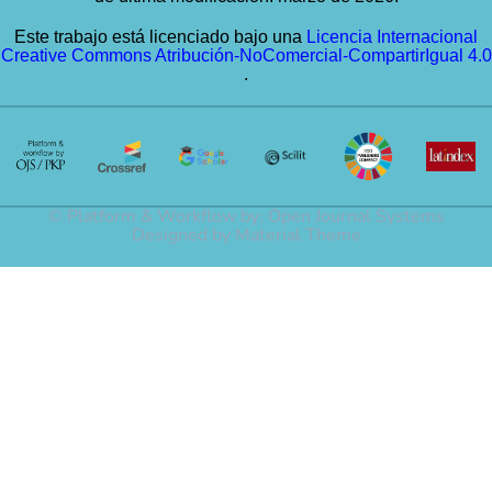
Este trabajo está licenciado bajo una
Licencia Internacional
Creative Commons Atribución-NoComercial-CompartirIgual 4.0
.
© Platform & Workflow by:
Open Journal Systems
Designed by
Material Theme